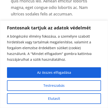
quis rhoncus leo. Aenean efficitur lobortis
magna, eget congue odio lobortis ac. Nam
ultrices sodales felis at accumsan.
Fontosnak tartjuk az adatok védelmét
A böngészési élmény fokozása, a személyre szabott
hirdetések vagy tartalmak megjelenítése, valamint a
About Medical
forgalom elemzése érdekében sütiket (cookie)
használunk. A "Mindet elfogadom" gombra kattintva
Vestibulum blandit tincidunt aliquam. Nullam
hozzájárulhat a sütik használatához.
sagittis aliquam purus et fermentum. Nullam a
vestibulum risus, quis interdum mauris.
Az összes elfogadása
Legutóbbi bejegyzések
Testreszabás
Tisztelt hajdúszoboszlói Lakosok!
Elutasít