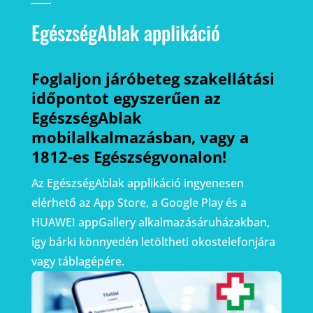
EgészségAblak applikáció
Foglaljon járóbeteg szakellátási
időpontot egyszerűen az
EgészségAblak
mobilalkalmazásban, vagy a
1812-es Egészségvonalon!
Az EgészségAblak applikáció ingyenesen
elérhető az App Store, a Google Play és a
HUAWEI appGallery alkalmazásáruházakban,
így bárki könnyedén letöltheti okostelefonjára
vagy táblagépére.