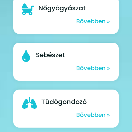

Nőgyógyászat
Bővebben »

Sebészet
Bővebben »

Tüdőgondozó
Bővebben »