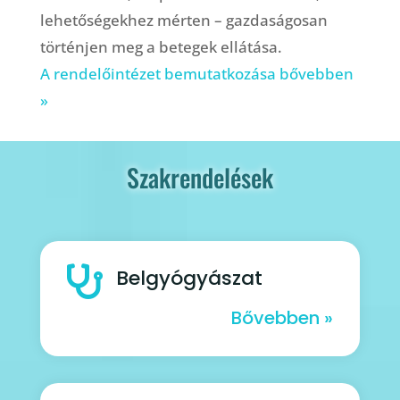
lehetőségekhez mérten – gazdaságosan
történjen meg a betegek ellátása.
A rendelőintézet bemutatkozása bővebben
»
Szakrendelések

Belgyógyászat
Bővebben »