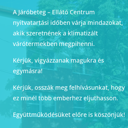
A Járóbeteg – Ellátó Centrum
nyitvatartási időben várja mindazokat,
akik szeretnének a klimatizált
várótermekben megpihenni.
Kérjük, vigyázzanak magukra és
egymásra!
Kérjük, osszák meg felhívásunkat, hogy
ez minél több emberhez eljuthasson.
Együttműködésüket előre is köszönjük!