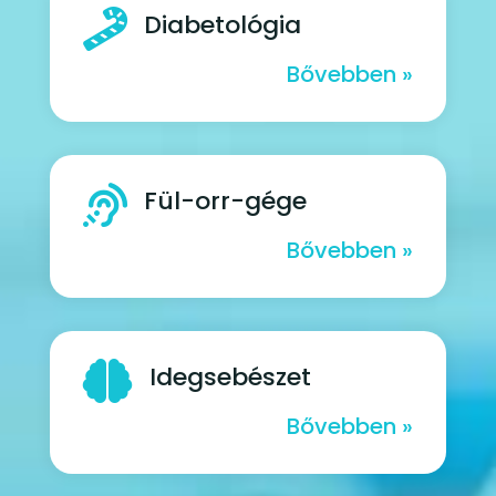

Diabetológia
Bővebben »

Fül-orr-gége
Bővebben »

Idegsebészet
Bővebben »