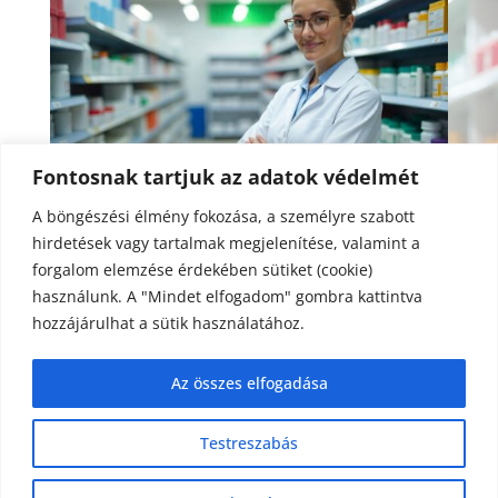
Fontosnak tartjuk az adatok védelmét
A böngészési élmény fokozása, a személyre szabott
Gyógyszertári ügyelet
hirdetések vagy tartalmak megjelenítése, valamint a
forgalom elemzése érdekében sütiket (cookie)
használunk. A "Mindet elfogadom" gombra kattintva
Az alábbi linken megtekinthető az aktuális
hozzájárulhat a sütik használatához.
ügyeletes hajdúszoboszlói patika:
Az összes elfogadása
ÜGYELETES PATIKÁK
Testreszabás