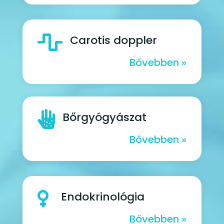

Carotis doppler
Bővebben »

Bőrgyógyászat
Bővebben »

Endokrinológia
Bővebben »