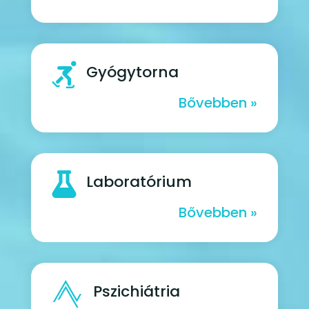

Gyógytorna
Bővebben »

Laboratórium
Bővebben »

Pszichiátria