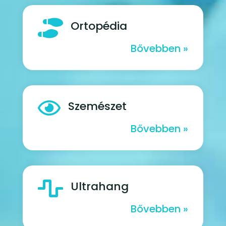

Ortopédia
Bővebben »

Szemészet
Bővebben »

Ultrahang
Bővebben »