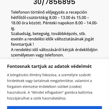
30/7856895
Telefonon történő előjegyzés a recepción
hétfőtől-csütörtökig 8.00 – 13.00 és 15.00 –
18.00 óra között. Pénteki napokon 8.00 – 14.00-
ig.
Szabadság, betegség, továbbképzés, stb.
esetén a rendelési idők változtatásának jogát
fenntartjuk !
A rendelési idő változásáról kérjük érdeklődjön
személyesen vagy telefonon.
Első vizsgálatra előző orvosi leleteit ,
gyógyszerei listáját kérjük hozza magával.
Fontosnak tartjuk az adatok védelmét
Kezelések helye: 2. emelet 232-es és 234-es
A böngészési élmény fokozása, a személyre szabott
helyiség Telefon: 557-538
hirdetések vagy tartalmak megjelenítése, valamint a
forgalom elemzése érdekében sütiket (cookie)
Kezelési idő: hétfő – csütörtökig: 07.00 – 16.00 –
használunk. A "Mindet elfogadom" gombra kattintva
ig , ( betegeket 15.30-ig fogadunk.)
hozzájárulhat a sütik használatához.
pénteken: 07.00 – 15.00 -ig.
(betegeket 14.00 óráig fogadunk.)