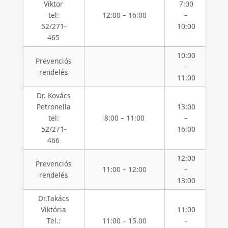
Viktor
7:00
1
tel:
12:00 – 16:00
–
52/271-
10:00
1
465
10:00
1
Prevenciós
–
rendelés
11:00
1
Dr. Kovács
Petronella
13:00
8
tel:
8:00 – 11:00
–
1
52/271-
16:00
466
12:00
1
Prevenciós
11:00 – 12:00
–
rendelés
13:00
1
Dr.Takács
Viktória
11:00
1
Tel.:
11:00 – 15.00
–