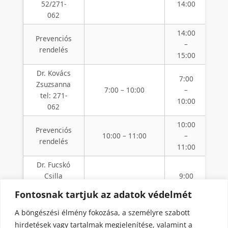
52/271-
14:00
1
062
14:00
1
Prevenciós
–
rendelés
15:00
1
Dr. Kovács
7:00
Zsuzsanna
7
7:00 – 10:00
–
tel: 271-
1
10:00
062
10:00
1
Prevenciós
10:00 – 11:00
–
rendelés
11:00
1
Dr. Fucskó
Csilla
9:00
9
tel:
9:00 – 12:00
–
1
Fontosnak tartjuk az adatok védelmét
52/270-
11:00
204
A böngészési élmény fokozása, a személyre szabott
hirdetések vagy tartalmak megjelenítése, valamint a
16:00
1