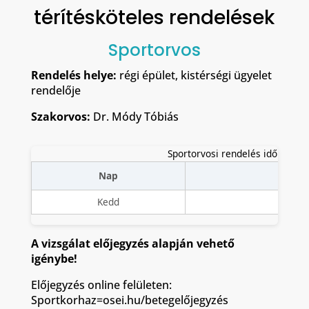
térítésköteles rendelések
Sportorvos
Rendelés helye:
régi épület, kistérségi ügyelet
rendelője
Szakorvos:
Dr. Módy Tóbiás
Sportorvosi rendelés időpontjai
Nap
Id
Kedd
13:00
A vizsgálat előjegyzés alapján vehető
igénybe!
Előjegyzés online felületen:
Sportkorhaz=osei.hu/betegelőjegyzés