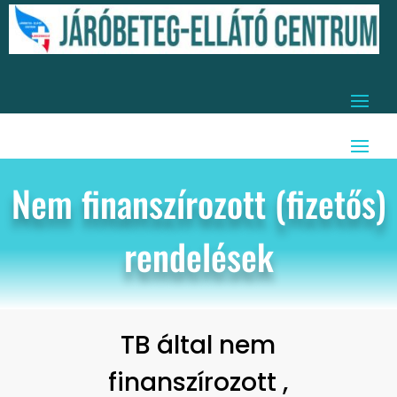
Nem finanszírozott (fizetős)
rendelések
TB által nem
finanszírozott ,