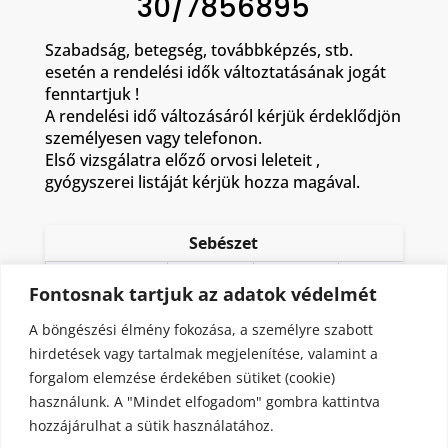
30/7856895
Szabadság, betegség, továbbképzés, stb.
esetén a rendelési idők változtatásának jogát
fenntartjuk !
A rendelési idő változásáról kérjük érdeklődjön
személyesen vagy telefonon.
Első vizsgálatra előző orvosi leleteit ,
gyógyszerei listáját kérjük hozza magával.
Sebészet
Hétfő
Kedd
Szerda
Fontosnak tartjuk az adatok védelmét
11:00
8:00
A böngészési élmény fokozása, a személyre szabott
Dr.Kerekes
8:00 –
–
–
László
14:00
hirdetések vagy tartalmak megjelenítése, valamint a
17:00
14:00
forgalom elemzése érdekében sütiket (cookie)
használunk. A "Mindet elfogadom" gombra kattintva
Rendelés helye : földszint 26-as számú rendelő
hozzájárulhat a sütik használatához.
Telefon: 557-532