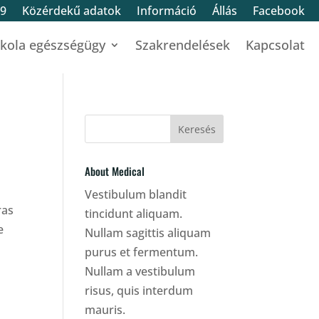
19
Közérdekű adatok
Információ
Állás
Facebook
skola egészségügy
Szakrendelések
Kapcsolat
About Medical
Vestibulum blandit
ras
tincidunt aliquam.
e
Nullam sagittis aliquam
purus et fermentum.
Nullam a vestibulum
risus, quis interdum
mauris.