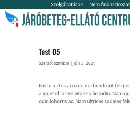
Szolgáltatások
Nem finanszírozott
Test 05
Szerző:
szimbol
|
jún 3, 2021
Fusce luctus arcu eu dui hendrerit fermen
aliquet id lorem vitae sollicitudin. Nam q
odio lobortis ac. Nam ultrices sodales fel