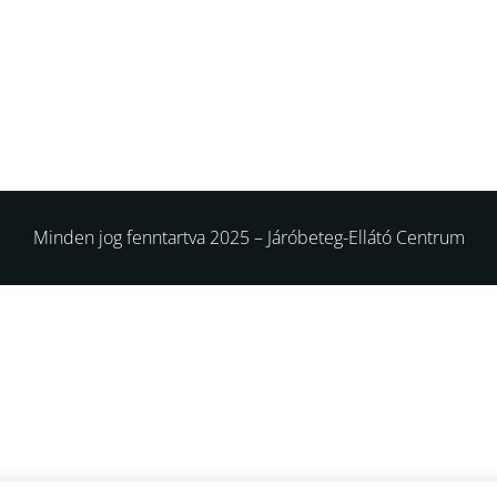
Minden jog fenntartva 2025 – Járóbeteg-Ellátó Centrum