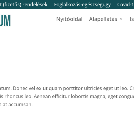
 (fizetős) rendelések
Foglalkozás-egészségügy
Covid-
Nyitóoldal
Alapellátás
I
tum. Donec vel ex ut quam porttitor ultricies eget ut leo. C
uis rhoncus leo. Aenean efficitur lobortis magna, eget congu
is at accumsan.